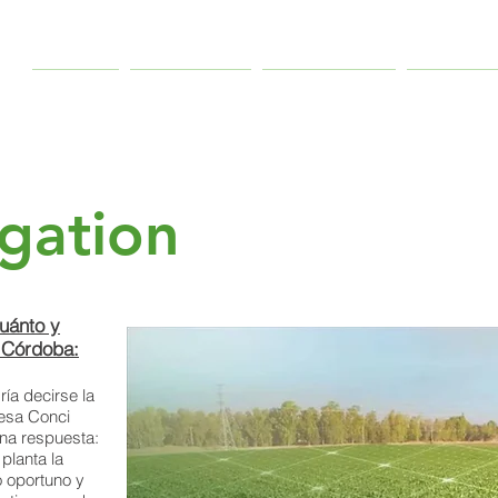
INICIO
SERVICIOS
NOSOTROS
SISTEM
igation
cuánto y
n Córdoba:
ía decirse la
esa Conci
una respuesta:
 planta la
 oportuno y