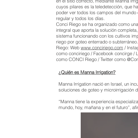
en el sitio correcto, mediante Manna Irri
cuyos pilares es la teledetección, que h
poder ver todos los campos del mundo 
regular y todos los días.
Conci Riego se ha organizado como un
integral que aporta la solución completa
sistema funcionando con los cultivos im
riego por goteo enterrado o subterráneo
Riego: Web
www.conciriego.com
/ Insta
como conciriego / Facebook concirge / 
como CONCI Riego / Twitter como @Con
¿Quién es Manna Irrigation?
Manna Irrigation nació en Israel, un in
soluciones de goteo y microirrigación
“Manna tiene la experiencia especializ
mundo, hoy, mañana y en el futuro”, afi