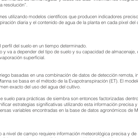
a resolución”.
es utilizando modelos científicos que producen indicadores preciso
iración diaria y el contenido de agua de la planta en cada píxel del
l perfil del suelo en un tiempo determinado.
vo y va a depender del tipo de suelo y su capacidad de almacenaje, d
vaporación superficial.
iego basadas en una combinación de datos de detección remota, in
 Manna se basa en el método de la Evapotranspiración (ET). El mod
umen exacto del uso del agua del cultivo.
 de suelo para prácticas de siembra son entonces factorizadas dent
ficar estrategias significativas utilizando esta información precisa 
versas variables encontradas en la base de datos agronómicos de 
a nivel de campo requiere información meteorológica precisa y de a