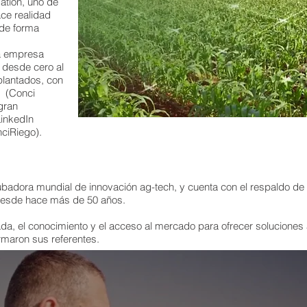
gation, uno de
ace realidad
de forma
a empresa
, desde cero al
plantados, con
. (Conci
gran
LinkedIn
ciRiego).
cubadora mundial de innovación ag-tech, y cuenta con el respaldo de R
 desde hace más de 50 años.
ada, el conocimiento y el acceso al mercado para ofrecer soluciones
rmaron sus referentes.